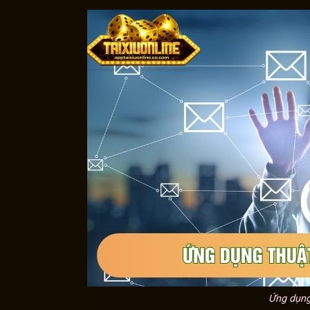
Ứng dụng