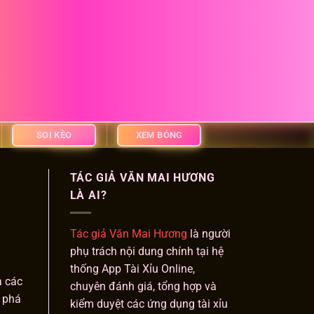
SOI KÈO
XEM BÓNG
TÁC GIẢ VĂN MAI HƯƠNG
LÀ AI?
Tác giả Văn Mai Hương
là người
phụ trách nội dung chính tại hệ
thống App Tài Xỉu Online,
a các
chuyên đánh giá, tổng hợp và
m phá
kiểm duyệt các ứng dụng tài xỉu