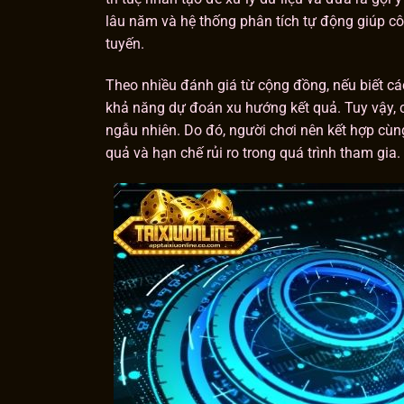
lâu năm và hệ thống phân tích tự động giúp cô
tuyến.
Theo nhiều đánh giá từ cộng đồng, nếu biết cá
khả năng dự đoán xu hướng kết quả. Tuy vậy, cô
ngẫu nhiên. Do đó, người chơi nên kết hợp cùn
quả và hạn chế rủi ro trong quá trình tham gia.