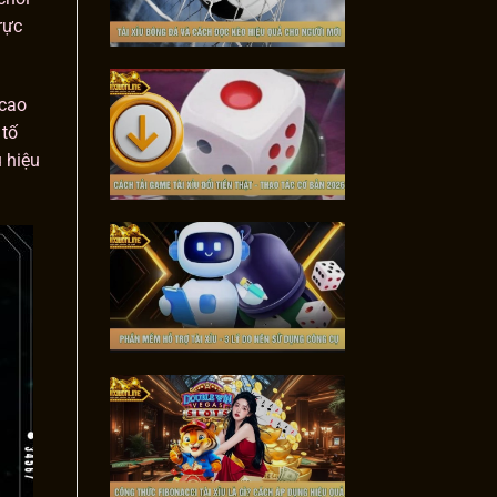
rực
 cao
Cách Tải Game Tài Xỉu Đổi Tiền Thật
 tố
– Thao Tác Cơ Bản 2026
 hiệu
Phần Mềm Hỗ Trợ Tài Xỉu – 3 Lý Do
Nên Sử Dụng Công Cụ
Công Thức Fibonacci Tài Xỉu Là Gì?
Cách Áp Dụng Hiệu Quả