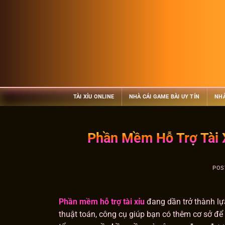
Skip
to
content
TÀI XỈU ONLINE
NHÀ CÁI GAME BÀI UY TÍN
NHÀ
Phần Mềm Hỗ Trợ Tài 
POS
Phần mềm hỗ trợ tài xỉu
đang dần trở thành lự
thuật toán, công cụ giúp bạn có thêm cơ sở để