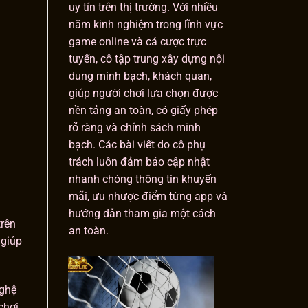
uy tín trên thị trường. Với nhiều
năm kinh nghiệm trong lĩnh vực
game online và cá cược trực
tuyến, cô tập trung xây dựng nội
dung minh bạch, khách quan,
giúp người chơi lựa chọn được
nền tảng an toàn, có giấy phép
rõ ràng và chính sách minh
bạch. Các bài viết do cô phụ
trách luôn đảm bảo cập nhật
nhanh chóng thông tin khuyến
mãi, ưu nhược điểm từng app và
hướng dẫn tham gia một cách
trên
an toàn.
 giúp
nghệ
Tài Xỉu Bóng Đá Và Cách Đọc Kèo
Hiệu Quả Cho Người Mới
chơi