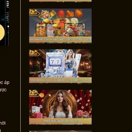
App Tính Xác Suất Tài Xỉu | Công Cụ
Phân Tích Trên App Tài Xỉu Online
Tool Hack Tài Xỉu | Sự Thật Đằng Sau
Phần Mềm Dự Đoán Kết Quả
ệc áp
lược
Bỏ Túi Những Mẹo Chơi Tài Xỉu Trên
Điện Thoại Bách Chiến Bách Thắng
hời
u