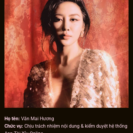
Họ tên:
Văn Mai Hương
Chức vụ:
Chịu trách nhiệm nội dung & kiểm duyệt hệ thống