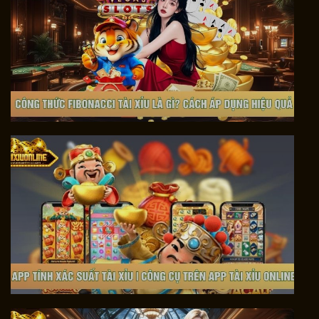
Công Thức Fibonacci Tài Xỉu Là Gì? Cách Áp Dụng Hiệu Quả
App Tính Xác Suất Tài Xỉu | Công Cụ Phân Tích Trên App Tài Xỉu Online