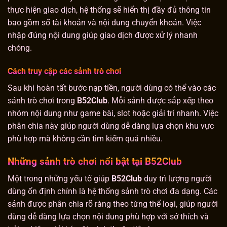
thực hiện giao dịch, hệ thống sẽ hiển thị đầy đủ thông tin
bao gồm số tài khoản và nội dung chuyển khoản. Việc
nhập đúng nội dung giúp giao dịch được xử lý nhanh
chóng.
Cách truy cập các sảnh trò chơi
Sau khi hoàn tất bước nạp tiền, người dùng có thể vào các
sảnh trò chơi trong
B52Club
. Mỗi sảnh được sắp xếp theo
nhóm nội dung như game bài, slot hoặc giải trí nhanh. Việc
phân chia này giúp người dùng dễ dàng lựa chọn khu vực
phù hợp mà không cần tìm kiếm quá nhiều.
Những sảnh trò chơi nổi bật tại B52Club
Một trong những yếu tố giúp
B52Club
duy trì lượng người
dùng ổn định chính là hệ thống sảnh trò chơi đa dạng. Các
sảnh được phân chia rõ ràng theo từng thể loại, giúp người
dùng dễ dàng lựa chọn nội dung phù hợp với sở thích và