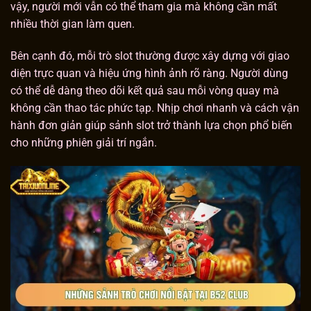
vậy, người mới vẫn có thể tham gia mà không cần mất
nhiều thời gian làm quen.
Bên cạnh đó, mỗi trò slot thường được xây dựng với giao
diện trực quan và hiệu ứng hình ảnh rõ ràng. Người dùng
có thể dễ dàng theo dõi kết quả sau mỗi vòng quay mà
không cần thao tác phức tạp. Nhịp chơi nhanh và cách vận
hành đơn giản giúp sảnh slot trở thành lựa chọn phổ biến
cho những phiên giải trí ngắn.