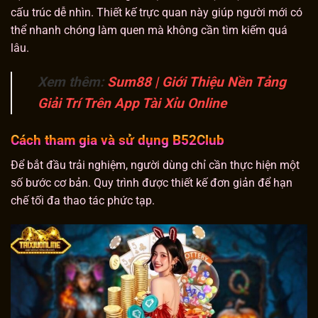
cấu trúc dễ nhìn. Thiết kế trực quan này giúp người mới có
thể nhanh chóng làm quen mà không cần tìm kiếm quá
lâu.
Xem thêm:
Sum88 | Giới Thiệu Nền Tảng
Giải Trí Trên App Tài Xỉu Online
Cách tham gia và sử dụng B52Club
Để bắt đầu trải nghiệm, người dùng chỉ cần thực hiện một
số bước cơ bản. Quy trình được thiết kế đơn giản để hạn
chế tối đa thao tác phức tạp.