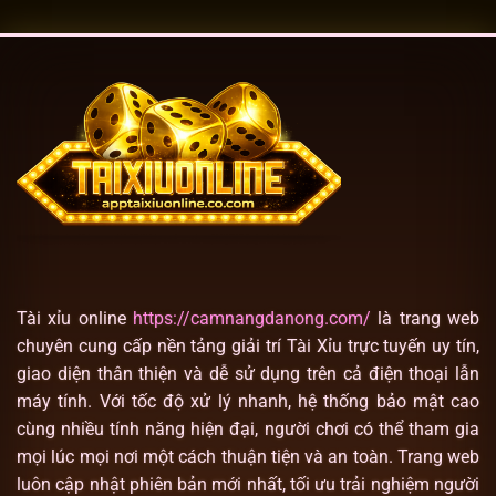
Tài xỉu online
https://camnangdanong.com/
là trang web
chuyên cung cấp nền tảng giải trí Tài Xỉu trực tuyến uy tín,
giao diện thân thiện và dễ sử dụng trên cả điện thoại lẫn
máy tính. Với tốc độ xử lý nhanh, hệ thống bảo mật cao
cùng nhiều tính năng hiện đại, người chơi có thể tham gia
mọi lúc mọi nơi một cách thuận tiện và an toàn. Trang web
luôn cập nhật phiên bản mới nhất, tối ưu trải nghiệm người