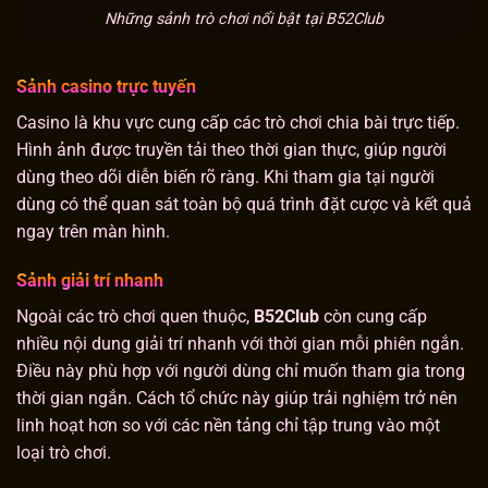
Những sảnh trò chơi nổi bật tại B52Club
Sảnh casino trực tuyến
Casino là khu vực cung cấp các trò chơi chia bài trực tiếp.
Hình ảnh được truyền tải theo thời gian thực, giúp người
dùng theo dõi diễn biến rõ ràng. Khi tham gia tại người
dùng có thể quan sát toàn bộ quá trình đặt cược và kết quả
ngay trên màn hình.
Sảnh giải trí nhanh
Ngoài các trò chơi quen thuộc,
B52Club
còn cung cấp
nhiều nội dung giải trí nhanh với thời gian mỗi phiên ngắn.
Điều này phù hợp với người dùng chỉ muốn tham gia trong
thời gian ngắn. Cách tổ chức này giúp trải nghiệm trở nên
linh hoạt hơn so với các nền tảng chỉ tập trung vào một
loại trò chơi.