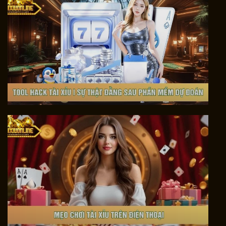
Tool Hack Tài Xỉu | Sự Thật Đằng Sau Phần Mềm Dự Đoán Kết Quả
Bỏ Túi Những Mẹo Chơi Tài Xỉu Trên Điện Thoại Bách Chiến Bách Thắng