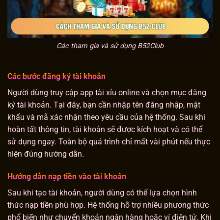
Các tham gia và sử dụng B52Club
Các bước đăng ký tài khoản
Người dùng truy cập app tài xỉu online và chọn mục đăng
ký tài khoản. Tại đây, bạn cần nhập tên đăng nhập, mật
khẩu và mã xác nhận theo yêu cầu của hệ thống. Sau khi
hoàn tất thông tin, tài khoản sẽ được kích hoạt và có thể
sử dụng ngay. Toàn bộ quá trình chỉ mất vài phút nếu thực
hiện đúng hướng dẫn.
Hướng dẫn nạp tiền vào tài khoản
Sau khi tạo tài khoản, người dùng có thể lựa chọn hình
thức nạp tiền phù hợp. Hệ thống hỗ trợ nhiều phương thức
phổ biến như chuyển khoản ngân hàng hoặc ví điện tử. Khi