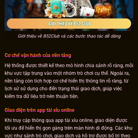
Giới thiệu về B52Club và các bước thao tác dễ dàng
Cơ chế vận hành của nền tảng
Hệ thống được thiết kế theo mô hình chia sảnh rõ ràng, mỗi
khu vực tập trung vào một nhóm trò chơi cụ thể. Ngoài ra,
nền tảng còn tích hợp cơ chế hiển thị thông tin rõ ràng, từ
lịch sử sử dụng cho đến trạng thái giao dịch, giúp việc
kiểm tra dữ liệu trở nên thuận tiện.
Giao diện trên app tài xỉu online
Khi truy cập thông qua app tài xỉu online, giao diện được
tối ưu để hiển thị gọn gàng trên màn hình di động. Các khu
vực như sảnh trò chơi, giao dịch và hỗ trợ được bố trí theo